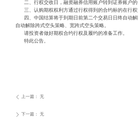
二、行权交收日，融资融券信用账户转到证券账户的
三、认购期权权利方通过行权得到的合约标的在行权
四、中国结算将于到期日前第二个交易日日终自动解除
自动解除跨式空头策略、宽跨式空头策略。
请投资者做好期权合约行权及履约的准备工作。
特此公告。
上一篇：
无
ꄴ
下一篇：
无
ꄲ