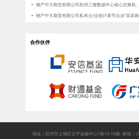
넷
넷
合作伙伴
地址：杭州市上城区太平金融中心1栋15-16楼 邮箱：cfz