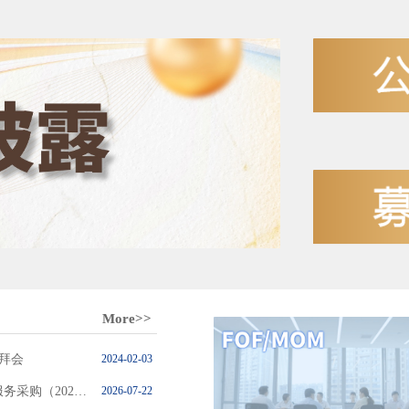
More>>
团拜会
2024-02-03
物产中大期货有限公司核心机房网络及安全设备维保服务采购（2026）项目 询价采购成交结果公告
2026-07-22