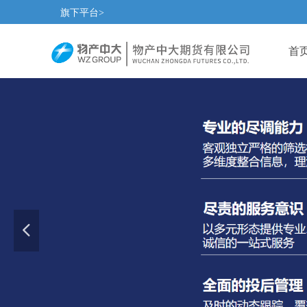
旗下平台>
首
넳