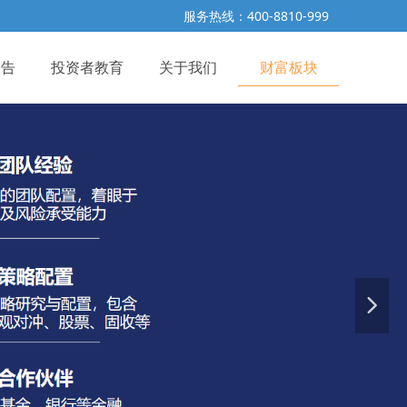
服务热线：400-8810-999
公告
投资者教育
关于我们
财富板块
넲