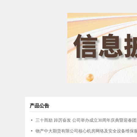
产品公告
넷
三十而励 踔厉奋发 公司举办成立30周年庆典暨迎春
넷